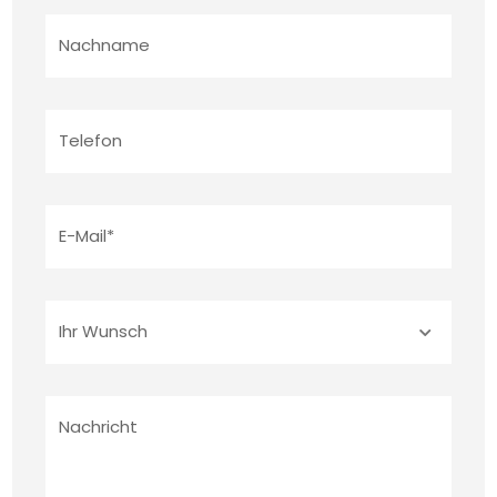
Nutzflächen für Abstellzwecke sowie für 
Nachname
sonstige, vielfältige Verwendungsmöglichkeiten 
zur Verfügung. Einer dieser Räume mit einer 
Nutzfläche von ca. 17m² ist mit einem Heizkörper 
Telefon
ausgestattet und auch mit einem Bodenbelag 
aus Nadelvlies ausgelegt.

E-Mail*
Die Wohnung kann ab dem 01.12.2024 angemietet 
werden. 

Ihr Wunsch
Bei Interesse und dem Wunsch nach einer 
Besichtigung bitten wir um eine 
Kontaktaufnahme per E-Mail unter 
Nachricht
"info@immobilien-korte.de" oder über das hier 
angebotene elektronische Kontaktformular mit 