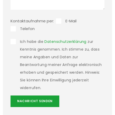
einer kurzen Vorstellung der in die Wohnung 
einziehenden Personen. Bitte benennen Sie 
Kontaktaufnahme per:
E-Mail
hierbei Ihre vollständigen Kontaktdaten 
Telefon
einschließlich Ihres Vor- und Nachnamens, Ihrer 
telefonischen Erreichbarkeit, Ihrer E-Mail 
Ich habe die
Datenschutzerklärung
zur
Adresse  und Ihrer derzeitigen Wohnadresse.

Kenntnis genommen. Ich stimme zu, dass
meine Angaben und Daten zur
Energieausweistyp: Verbrauchsausweis, Baujahr 
Beantwortung meiner Anfrage elektronisch
erhoben und gespeichert werden. Hinweis:
1960, energetisch saniert 1995 und 2014, Baujahr 
Sie können Ihre Einwilligung jederzeit
Wärmeerzeuger 2020, Endenergieverbrauch des 
widerrufen.
Gebäudes 169,8 kWh/(m²a) laut Energieausweis 
datiert vom 23.10.2024 mit Gültigkeitsdatum bis 
NACHRICHT SENDEN
23.10.2034. Energieträger für Heizung: Heizöl. 
Energieträger für Warmwasser: Strom.
