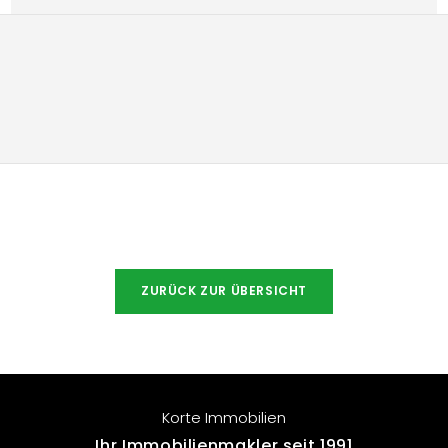
Der vorgenannte Endenergieverbrauchswert 
enthält einen Warmwassserzuschlag.

Dach und Fenster wurden 1995 erneuert und die 
Haustür vor etwa 10 Jahren.
ZURÜCK ZUR ÜBERSICHT
Korte Immobilien
Ihr Immobilienmakler seit 1991