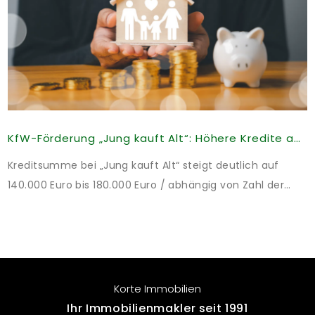
KfW-Förderung „Jung kauft Alt“: Höhere Kredite ab August 2026
Kreditsumme bei „Jung kauft Alt“ steigt deutlich auf
140.000 Euro bis 180.000 Euro / abhängig von Zahl der
Kinder Zinsen werden aus Mitteln des Bundes verbilligt:
Heutiger Zins bei 0,53 Prozent effektiv bei 35 Jahren
Laufzeit und 10 Jahren Zinsbindung Antragstellende
verpflichten sich zu energetischer Sanierung binnen 54
Monaten nach Förderzusage / Sanierung in
Korte Immobilien
Einzelmaßnahmen […]
Ihr Immobilienmakler seit 1991