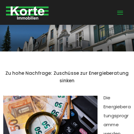
Zum
Hau
Inhalt
springen
Zu hohe Nachfrage: Zuschüsse zur Energieberatung
sinken
Die
Energiebera
tungsprogr
amme
werden