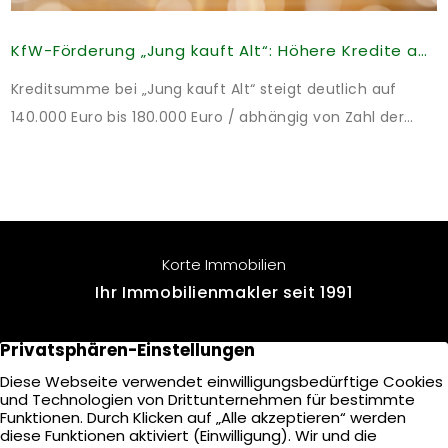
KfW-Förderung „Jung kauft Alt“: Höhere Kredite ab August 2026
Kreditsumme bei „Jung kauft Alt“ steigt deutlich auf
140.000 Euro bis 180.000 Euro / abhängig von Zahl der
Kinder Zinsen werden aus Mitteln des Bundes verbilligt:
Heutiger Zins bei 0,53 Prozent effektiv bei 35 Jahren
Laufzeit und 10 Jahren Zinsbindung Antragstellende
verpflichten sich zu energetischer Sanierung binnen 54
Monaten nach Förderzusage / Sanierung in
Korte Immobilien
Einzelmaßnahmen […]
Ihr Immobilienmakler seit 1991
Voßkamp 10
22457 Hamburg
+49 40 - 571 900 90