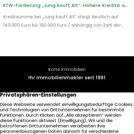
KfW-Förderung „Jung kauft Alt“: Höhere Kredite ab August 2026
Kreditsumme bei „Jung kauft Alt“ steigt deutlich auf
140.000 Euro bis 180.000 Euro / abhängig von Zahl der
Kinder Zinsen werden aus Mitteln des Bundes verbilligt:
Heutiger Zins bei 0,53 Prozent effektiv bei 35 Jahren
Laufzeit und 10 Jahren Zinsbindung Antragstellende
verpflichten sich zu energetischer Sanierung binnen 54
Monaten nach Förderzusage / Sanierung in
Korte Immobilien
Einzelmaßnahmen […]
Ihr Immobilienmakler seit 1991
Voßkamp 10
22457 Hamburg
+49 40 - 571 900 90
E-Mail senden