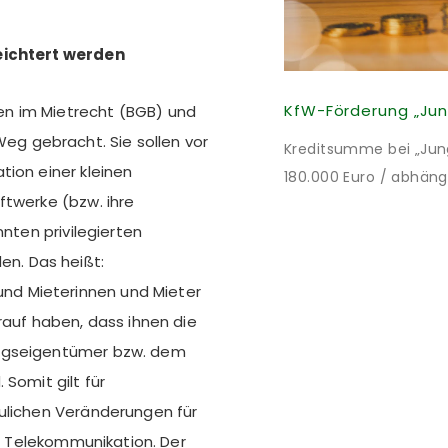
leichtert werden
n im Mietrecht (BGB) und
g gebracht. Sie sollen vor
Kreditsumme bei „Jung 
tion einer kleinen
180.000 Euro / abhäng
ftwerke (bzw. ihre
Mitteln des Bundes verb
nnten privilegierten
bei 35 Jahren Laufzei
n. Das heißt:
verpflichten sich zu 
nach Förderzusage / 
d Mieterinnen und Mieter
rauf haben, dass ihnen die
ungseigentümer bzw. dem
Somit gilt für
aulichen Veränderungen für
nd Telekommunikation. Der