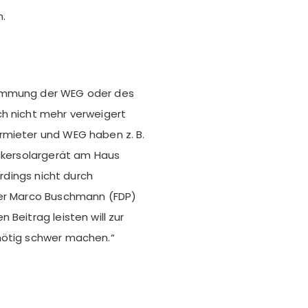
.
timmung der WEG oder des
ch nicht mehr verweigert
rmieter und WEG haben z. B.
eckersolargerät am Haus
erdings nicht durch
ier Marco Buschmann (FDP)
Beitrag leisten will zur
nötig schwer machen.“