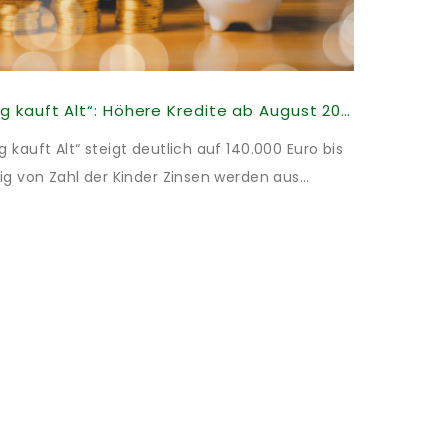
KfW-Förderung „Jung kauft Alt“: Höhere Kredite ab August 2026
kauft Alt“ steigt deutlich auf 140.000 Euro bis
ig von Zahl der Kinder Zinsen werden aus
illigt: Heutiger Zins bei 0,53 Prozent effektiv
t und 10 Jahren Zinsbindung Antragstellende
energetischer Sanierung binnen 54 Monaten
Sanierung in Einzelmaßnahmen […]