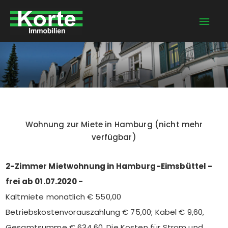
Zum
Hau
Inhalt
springen
Wohnung zur Miete in Hamburg (nicht mehr
verfügbar)
2-Zimmer Mietwohnung in Hamburg-Eimsbüttel -
frei ab 01.07.2020 -
Kaltmiete monatlich € 550,00
Betriebskostenvorauszahlung € 75,00; Kabel € 9,60,
Gesamtsumme € 634,60. Die Kosten für Strom und