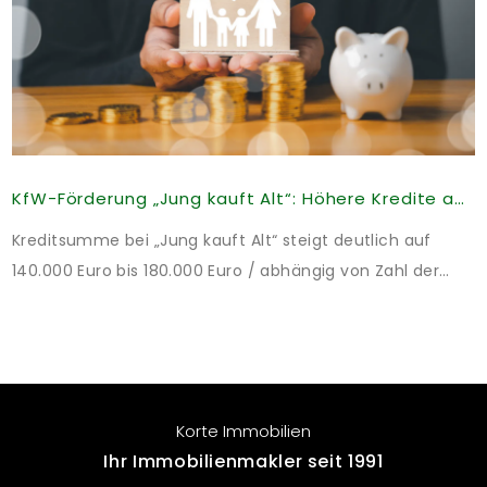
KfW-Förderung „Jung kauft Alt“: Höhere Kredite ab August 2026
Kreditsumme bei „Jung kauft Alt“ steigt deutlich auf
140.000 Euro bis 180.000 Euro / abhängig von Zahl der
Kinder Zinsen werden aus Mitteln des Bundes verbilligt:
Heutiger Zins bei 0,53 Prozent effektiv bei 35 Jahren
Laufzeit und 10 Jahren Zinsbindung Antragstellende
verpflichten sich zu energetischer Sanierung binnen 54
Monaten nach Förderzusage / Sanierung in
Korte Immobilien
Einzelmaßnahmen […]
Ihr Immobilienmakler seit 1991