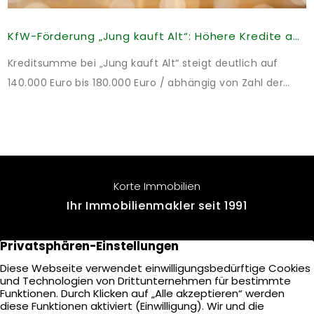
KfW-Förderung „Jung kauft Alt“: Höhere Kredite ab August 2026
Kreditsumme bei „Jung kauft Alt“ steigt deutlich auf
140.000 Euro bis 180.000 Euro / abhängig von Zahl der
Kinder Zinsen werden aus Mitteln des Bundes verbilligt:
Heutiger Zins bei 0,53 Prozent effektiv bei 35 Jahren
Laufzeit und 10 Jahren Zinsbindung Antragstellende
verpflichten sich zu energetischer Sanierung binnen 54
Monaten nach Förderzusage / Sanierung in
Korte Immobilien
Einzelmaßnahmen […]
Ihr Immobilienmakler seit 1991
Voßkamp 10
22457 Hamburg
+49 40 - 571 900 90