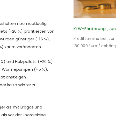
ushalten noch rückläufig:
ts (-20 %) profitierten von
Kreditsumme bei „Jung 
wurden günstiger (-16 %),
180.000 Euro / abhäng
 %) kaum veränderten.
Mitteln des Bundes verb
bei 35 Jahren Laufzei
 %) und Holzpellets (+20 %)
verpflichten sich zu 
für Wärmepumpen (+5 %),
nach Förderzusage / 
at ansteigen.
er kalte Winter zu
er als mit Erdgas und
 als vor der Energiekrise.