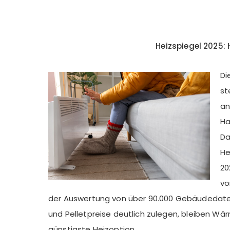
Heizspiegel 2025:
Di
st
an
Ha
Da
He
20
vo
der Auswertung von über 90.000 Gebäudedate
und Pelletpreise deutlich zulegen, bleiben W
günstigste Heizoption.