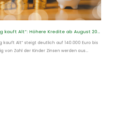
KfW-Förderung „Jung kauft Alt“: Höhere Kredite ab August 2026
kauft Alt“ steigt deutlich auf 140.000 Euro bis
ig von Zahl der Kinder Zinsen werden aus
illigt: Heutiger Zins bei 0,53 Prozent effektiv
t und 10 Jahren Zinsbindung Antragstellende
energetischer Sanierung binnen 54 Monaten
Sanierung in Einzelmaßnahmen […]