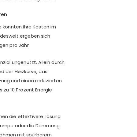
ren
e könnten ihre Kosten im
ndesweit ergeben sich
gen pro Jahr.
nzial ungenutzt. Allein durch
nd der Heizkurve, das
zung und einen reduzierten
s zu 10 Prozent Energie
en die effektivere Lösung:
r Pumpe oder die Dämmung
ßnahmen mit spürbarem