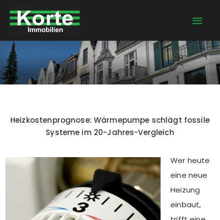
Zum
Hau
Inhalt
springen
Heizkostenprognose: Wärmepumpe schlägt fossile
Systeme im 20-Jahres-Vergleich
Wer heute
eine neue
Heizung
einbaut,
trifft eine