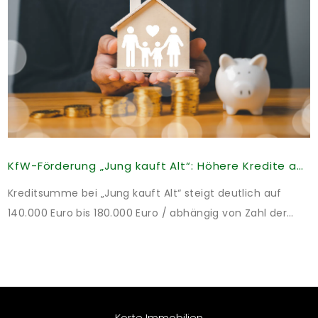
KfW-Förderung „Jung kauft Alt“: Höhere Kredite ab August 2026
Kreditsumme bei „Jung kauft Alt“ steigt deutlich auf
140.000 Euro bis 180.000 Euro / abhängig von Zahl der
Kinder Zinsen werden aus Mitteln des Bundes verbilligt:
Heutiger Zins bei 0,53 Prozent effektiv bei 35 Jahren
Laufzeit und 10 Jahren Zinsbindung Antragstellende
verpflichten sich zu energetischer Sanierung binnen 54
Monaten nach Förderzusage / Sanierung in
Korte Immobilien