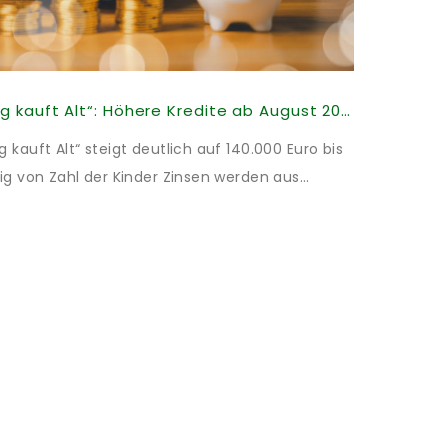
KfW-Förderung „Jung kauft Alt“: Höhere Kredite ab August 2026
kauft Alt“ steigt deutlich auf 140.000 Euro bis
ig von Zahl der Kinder Zinsen werden aus
illigt: Heutiger Zins bei 0,53 Prozent effektiv
t und 10 Jahren Zinsbindung Antragstellende
energetischer Sanierung binnen 54 Monaten
Sanierung in Einzelmaßnahmen […]