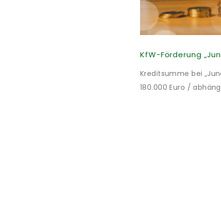
Kreditsumme bei „Jung 
180.000 Euro / abhäng
Mitteln des Bundes verb
bei 35 Jahren Laufzei
verpflichten sich zu 
nach Förderzusage / 