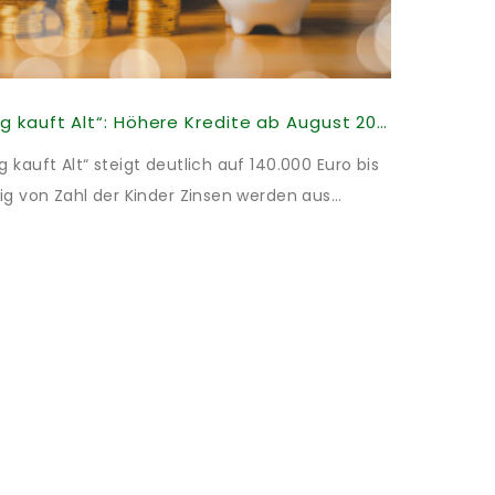
KfW-Förderung „Jung kauft Alt“: Höhere Kredite ab August 2026
kauft Alt“ steigt deutlich auf 140.000 Euro bis
ig von Zahl der Kinder Zinsen werden aus
illigt: Heutiger Zins bei 0,53 Prozent effektiv
t und 10 Jahren Zinsbindung Antragstellende
energetischer Sanierung binnen 54 Monaten
Sanierung in Einzelmaßnahmen […]