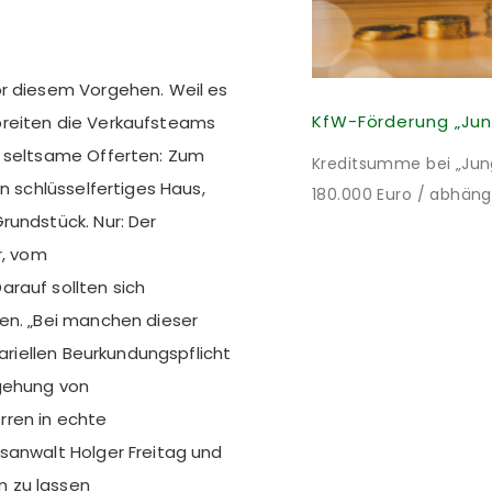
or diesem Vorgehen. Weil es
breiten die Verkaufsteams
n seltsame Offerten: Zum
Kreditsumme bei „Jung 
n schlüsselfertiges Haus,
180.000 Euro / abhäng
rundstück. Nur: Der
Mitteln des Bundes verb
r, vom
bei 35 Jahren Laufzei
rauf sollten sich
verpflichten sich zu 
nach Förderzusage / 
en. „Bei manchen dieser
tariellen Beurkundungspflicht
mgehung von
rren in echte
sanwalt Holger Freitag und
 zu lassen