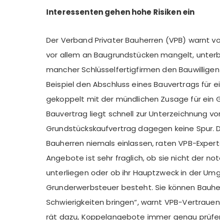
Interessenten gehen hohe Risiken ein
Der Verband Privater Bauherren (VPB) warnt v
vor allem an Baugrundstücken mangelt, unter
mancher Schlüsselfertigfirmen den Bauwillige
Beispiel den Abschluss eines Bauvertrags für ei
gekoppelt mit der mündlichen Zusage für ein G
Bauvertrag liegt schnell zur Unterzeichnung vo
Grundstückskaufvertrag dagegen keine Spur. Da
Bauherren niemals einlassen, raten VPB-Expert
Angebote ist sehr fraglich, ob sie nicht der no
unterliegen oder ob ihr Hauptzweck in der U
Grunderwerbsteuer besteht. Sie können Bauhe
Schwierigkeiten bringen“, warnt VPB-Vertrauen
rät dazu, Koppelangebote immer genau prüfen