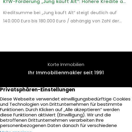
KfW-Förderung „Jung kauft Alt“: Höhere Kredite ab August 2026
Kreditsumme bei „Jung kauft Alt“ steigt deutlich auf
140.000 Euro bis 180.000 Euro / abhängig von Zahl der
Kinder Zinsen werden aus Mitteln des Bundes verbilligt:
Heutiger Zins bei 0,53 Prozent effektiv bei 35 Jahren
Laufzeit und 10 Jahren Zinsbindung Antragstellende
verpflichten sich zu energetischer Sanierung binnen 54
Monaten nach Förderzusage / Sanierung in
Korte Immobilien
Einzelmaßnahmen […]
Ihr Immobilienmakler seit 1991
Voßkamp 10
22457 Hamburg
+49 40 - 571 900 90
E-Mail senden