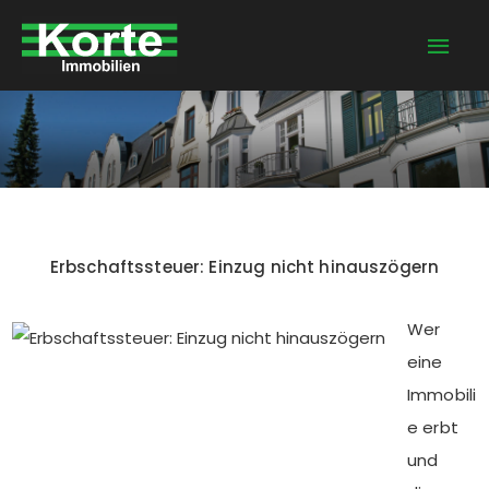
Zum
Hau
Inhalt
springen
Erbschaftssteuer: Einzug nicht hinauszögern
Wer
eine
Immobili
e erbt
und