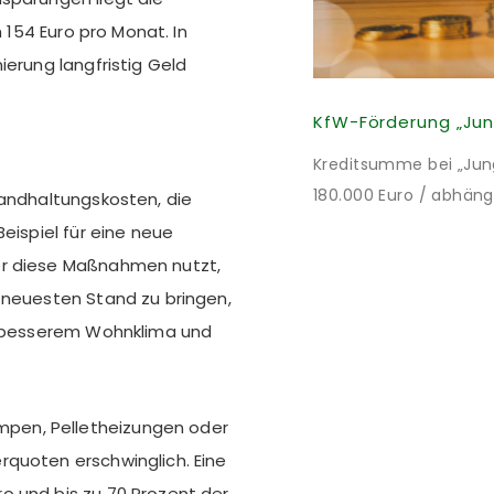
h 154 Euro pro Monat. In
ierung langfristig Geld
Kreditsumme bei „Jung 
180.000 Euro / abhäng
tandhaltungskosten, die
Mitteln des Bundes verb
eispiel für eine neue
bei 35 Jahren Laufzei
er diese Maßnahmen nutzt,
verpflichten sich zu 
 neuesten Stand zu bringen,
nach Förderzusage / 
n, besserem Wohnklima und
pen, Pelletheizungen oder
rquoten erschwinglich. Eine
o und bis zu 70 Prozent der