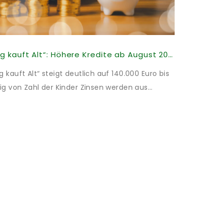
KfW-Förderung „Jung kauft Alt“: Höhere Kredite ab August 2026
kauft Alt“ steigt deutlich auf 140.000 Euro bis
ig von Zahl der Kinder Zinsen werden aus
illigt: Heutiger Zins bei 0,53 Prozent effektiv
t und 10 Jahren Zinsbindung Antragstellende
energetischer Sanierung binnen 54 Monaten
Sanierung in Einzelmaßnahmen […]