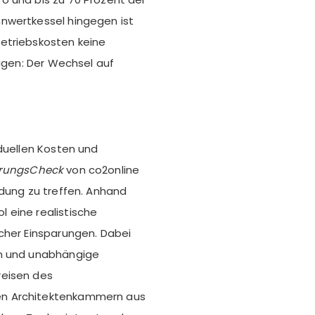
nwertkessel hingegen ist
etriebskosten keine
eigen: Der Wechsel auf
iduellen Kosten und
erungsCheck
von co2online
idung zu treffen. Anhand
 eine realistische
cher Einsparungen. Dabei
en und unabhängige
reisen des
en Architektenkammern aus