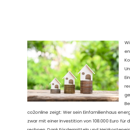
Wi
en
Ko
Un
Ei
re
ge
Be
co2online zeigt: Wer sein Einfamilienhaus ener
zwar mit einer Investition von 108.000 Euro für
rechnen. Dank Fördermitteln und Heizkostenein