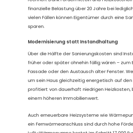
finanzielle Belastung über 20 Jahre bei lediglic
vielen Fällen können Eigentümer durch eine San
sparen.
Modernisierung statt Instandhaltung
Über die Hälfte der Sanierungskosten sind Ins
früher oder später ohnehin fällig wären – zum B
Fassade oder den Austausch alter Fenster. W
um sein Haus gleichzeitig energetisch auf den
profitiert von dauerhaft niedrigen Heizkoste
einem höheren Immobilienwert.
Auch erneuerbare Heizsysteme wie Wärmepum
ein Fernwärmeanschluss sind durch hohe Förde
Luft-Wärmepumpe kostet im Schnitt 17.000 Eur