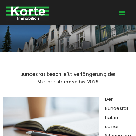
Zum
Hau
Inhalt
springen
Bundesrat beschließt Verlängerung der
Mietpreisbremse bis 2029
Der
Bundesrat
hat in
seiner
Sitzung am