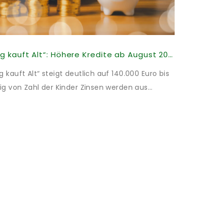
KfW-Förderung „Jung kauft Alt“: Höhere Kredite ab August 2026
kauft Alt“ steigt deutlich auf 140.000 Euro bis
ig von Zahl der Kinder Zinsen werden aus
illigt: Heutiger Zins bei 0,53 Prozent effektiv
t und 10 Jahren Zinsbindung Antragstellende
energetischer Sanierung binnen 54 Monaten
Sanierung in Einzelmaßnahmen […]