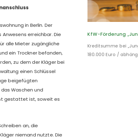
enanschluss
swohnung in Berlin. Der
 Anwesens erreichbar. Die
r alle Mieter zugängliche
Kreditsumme bei „Jung 
und ein Trockner befanden,
180.000 Euro / abhäng
rden, zu dem der Kläger bei
Mitteln des Bundes verb
waltung einen Schlüssel
bei 35 Jahren Laufzei
lage beigefügten
verpflichten sich zu 
nach Förderzusage / 
s das Waschen und
 gestattet ist, soweit es
Schreiben an, die
Kläger niemand nutzte. Die