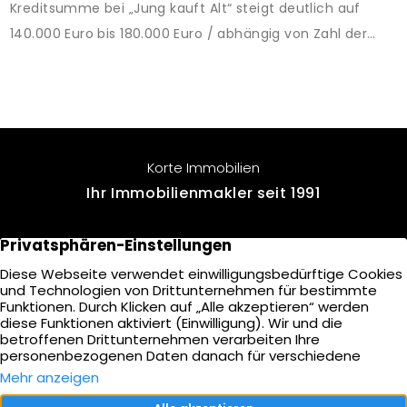
Kreditsumme bei „Jung kauft Alt“ steigt deutlich auf
140.000 Euro bis 180.000 Euro / abhängig von Zahl der
Kinder Zinsen werden aus Mitteln des Bundes verbilligt:
Heutiger Zins bei 0,53 Prozent effektiv bei 35 Jahren
Laufzeit und 10 Jahren Zinsbindung Antragstellende
verpflichten sich zu energetischer Sanierung binnen 54
Monaten nach Förderzusage / Sanierung in
Korte Immobilien
Einzelmaßnahmen […]
Ihr Immobilienmakler seit 1991
Voßkamp 10
22457 Hamburg
+49 40 - 571 900 90
E-Mail senden