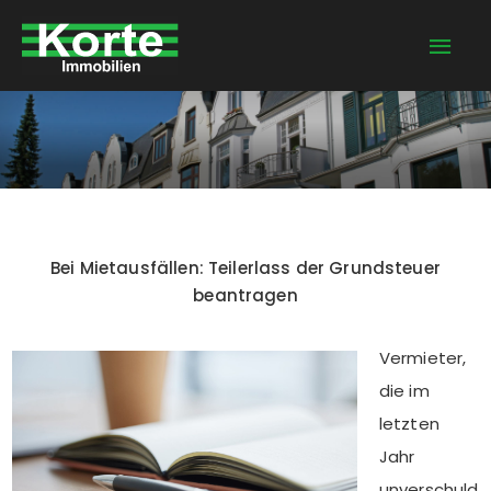
Zum
Hau
Inhalt
springen
Bei Mietausfällen: Teilerlass der Grundsteuer
beantragen
Vermieter,
die im
letzten
Jahr
unverschuld